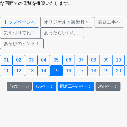
な画面での閲覧を推奨いたします。
トップページへ
オリジナル木製遊具へ
園庭工事へ
気を付けてね！
あったらいいな！
あそびのヒント！
01
02
03
04
05
06
07
08
09
10
11
12
13
14
15
16
17
18
19
20
前のページ
Topページ
園庭工事のページ
次のページ