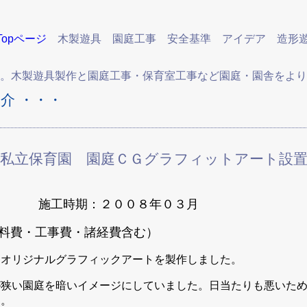
Topページ
木製遊具
園庭工事
安全基準
アイデア
造形
木製遊具製作と園庭工事・保育室工事など園庭・園舎をより
介 ・・・
11 私立保育園 園庭ＣＧグラフィットアート設
 施工時期：２００８年０３月
料費・工事費・諸経費含む）
、オリジナルグラフィックアートを製作しました。
が狭い園庭を暗いイメージにしていました。日当たりも悪いた
た。