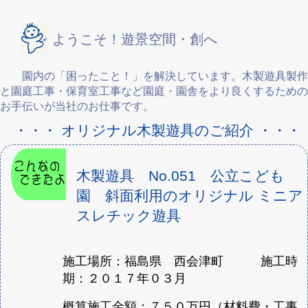
ようこそ！遊景空間・創へ
園内の「困ったこと！」を解決しています。木製遊具製作
と園庭工事・保育室工事など園庭・園舎をより良くするための
お手伝いが当社のお仕事です。
・・・ オリジナル木製遊具のご紹介 ・・・
木製遊具 No.051 公立こども
園 斜面利用のオリジナル ミニア
スレチック遊具
施工場所：福島県 西会津町 施工時
期：２０１７年０３月
概算施工金額：７５０万円（材料費・工事