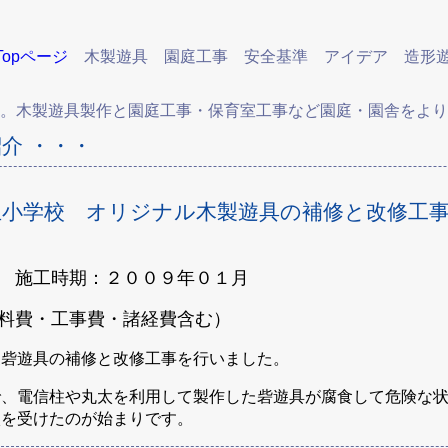
Topページ
木製遊具
園庭工事
安全基準
アイデア
造形
木製遊具製作と園庭工事・保育室工事など園庭・園舎をより
介 ・・・
私立小学校 オリジナル木製遊具の補修と改修工
施工時期：２００９年０１月
料費・工事費・諸経費含む）
製砦遊具の補修と改修工事を行いました。
で、電信柱や丸太を利用して製作した砦遊具が腐食して危険な
談を受けたのが始まりです。