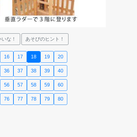
いいな！
あそびのヒント！
16
17
18
19
20
36
37
38
39
40
56
57
58
59
60
76
77
78
79
80