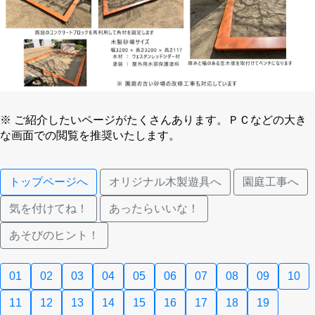
※ ご紹介したいページがたくさんあります。ＰＣなどの大き
な画面での閲覧を推奨いたします。
トップページへ
オリジナル木製遊具へ
園庭工事へ
気を付けてね！
あったらいいな！
あそびのヒント！
01
02
03
04
05
06
07
08
09
10
11
12
13
14
15
16
17
18
19