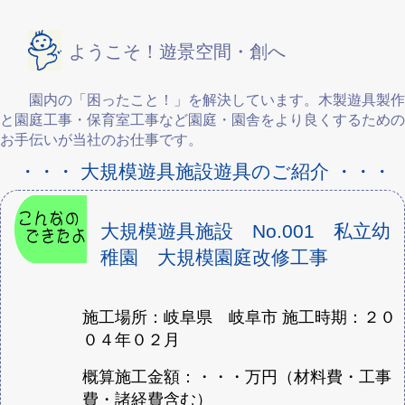
ようこそ！遊景空間・創へ
園内の「困ったこと！」を解決しています。木製遊具製作
と園庭工事・保育室工事など園庭・園舎をより良くするための
お手伝いが当社のお仕事です。
・・・ 大規模遊具施設遊具のご紹介 ・・・
大規模遊具施設 No.001 私立幼
稚園 大規模園庭改修工事
施工場所：岐阜県 岐阜市 施工時期：２０
０４年０２月
概算施工金額：・・・万円（材料費・工事
費・諸経費含む）