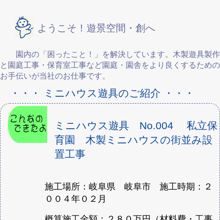
ようこそ！遊景空間・創へ
園内の「困ったこと！」を解決しています。木製遊具製作
と園庭工事・保育室工事など園庭・園舎をより良くするための
お手伝いが当社のお仕事です。
・・・ ミニハウス遊具のご紹介 ・・・
ミニハウス遊具 No.004 私立保
育園 木製ミニハウスの街並み設
置工事
施工場所：岐阜県 岐阜市 施工時期：２
００４年０２月
概算施工金額：２８０万円（材料費・工事